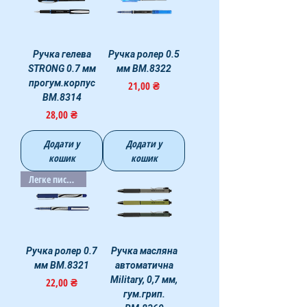
Ручка гелева
Ручка ролер 0.5
STRONG 0.7 мм
мм ВМ.8322
прогум.корпус
Ціна
21,00 ₴
ВМ.8314
Ціна
28,00 ₴
Додати у
Додати у
кошик
кошик
Легке письмо
Ручка ролер 0.7
Ручка масляна
мм ВМ.8321
автоматична
Military, 0,7 мм,
Ціна
22,00 ₴
гум.грип.