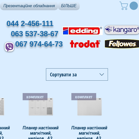
Презентаційне обладнання
БІЛЬШЕ
044 2-456-111
063 537-38-67
067 974-64-73
Сортувати за
комплкет
комплкет
інний
егляд
Планер настінний
Швидкий перегляд
Планер настінний
Швидкий перегляд
й,
магнітний,
магнітний,
А3,
нелінов., А3,
нелінов., А3,