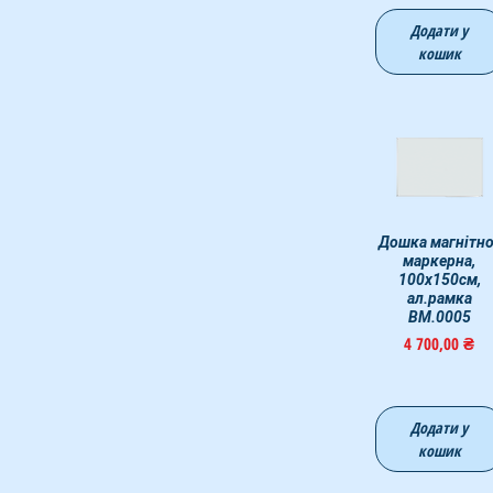
Додати у
кошик
Дошка магнітно
Швидкий перегля
маркерна,
100х150см,
ал.рамка
BM.0005
Ціна
4 700,00 ₴
Додати у
кошик