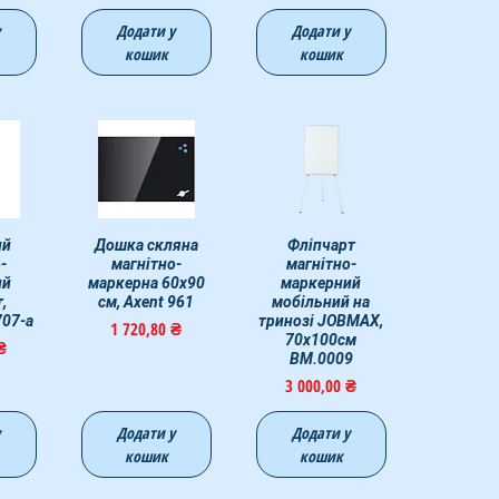
у
Додати у
Додати у
кошик
кошик
егляд
ий
Швидкий перегляд
Дошка скляна
Швидкий перегляд
Фліпчарт
-
магнітно-
магнітно-
ий
маркерна 60х90
маркерний
,
см, Axent 961
мобільний на
707-a
тринозі JOBMAX,
Ціна
1 720,80 ₴
70х100cм
 ₴
BM.0009
Ціна
3 000,00 ₴
у
Додати у
Додати у
кошик
кошик