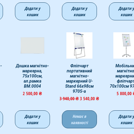
Додати у
Додати у
Додати 
кошик
кошик
кошик
-
д
Дошка магнітно-
Швидкий перегляд
Швидкий перегляд
Фліпчарт
Швидкий пер
Мобільн
маркерна,
портативний
магнітно
75х100см,
магнітно-
маркерн
ал.рамка
маркерний U-
фліпчарт
BM.0004
Stand 66х98см
70х100см 9
9705-a
Ціна
Ціна
2 500,00 ₴
5 800,00
Звичайна ціна
За розпродажем
3 940,00 ₴
3 540,00 ₴
Додати у
Немає в
Додати 
кошик
наявності
кошик