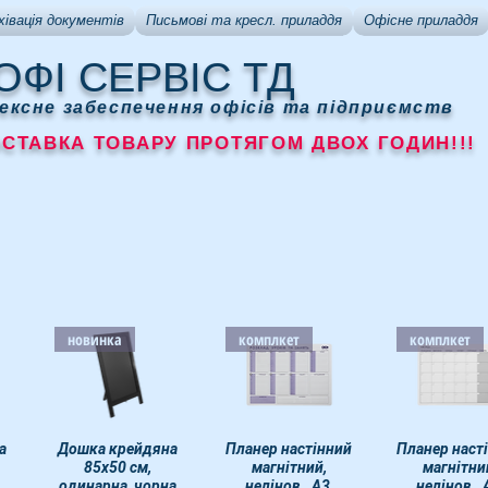
хівація документів
Письмові та кресл. приладдя
Офісне приладдя
ОФІ СЕРВІС ТД
ексне забеспечення офісів та підприємств
АВКА ТОВАРУ ПРОТЯГОМ ДВОХ ГОДИН!!!
новинка
комплкет
комплкет
а
д
Дошка крейдяна
Швидкий перегляд
Планер настінний
Швидкий перегляд
Планер наст
Швидкий пер
85х50 см,
магнітний,
магнітни
одинарна, чорна
нелінов., А3,
нелінов., 