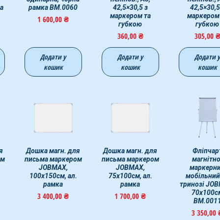
на
рамка ВМ.0060
42,5×30,5 з
42,5×30,5
маркером та
маркером
Ціна
1 600,00 ₴
губкою
губкою
Ціна
Ціна
360,00 ₴
305,00 
Додати у
Додати у
Додати 
кошик
кошик
кошик
я
д
Дошка магн. для
Швидкий перегляд
Дошка магн. для
Швидкий перегляд
Швидкий пер
Фліпчар
ом
письма маркером
письма маркером
магнітно
JOBMAX,
JOBMAX,
маркерн
100х150см, ал.
75х100см, ал.
мобільний
рамка
рамка
тринозі JO
70х100c
Ціна
Ціна
3 400,00 ₴
1 700,00 ₴
BM.001
Ціна
3 350,00