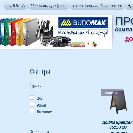
ГОЛОВНА
Паперова продукція
Теки картонні, Пластикові
Ар
ПР
Компл
ДОСТ
Фільтри
Бренди
новинка
2х3
Axent
Buromax
Дошка крейдян
Швидкий перегля
85х50 см,
Особливості
подвійна