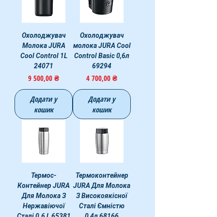
Охолоджувач
Охолоджувач
Молока JURA
молока JURA Cool
Cool Control 1L
Control Basic 0,6л
24071
69294
Ціна
Ціна
9 500,00 ₴
4 700,00 ₴
Додати у
Додати у
кошик
кошик
Термос-
Термоконтейнер
Контейнер JURA
JURA Для Молока
Для Молока З
З Високоякісної
Нержавіючої
Сталі Ємністю
Сталі 0.6 L 65381
0,4л 68166