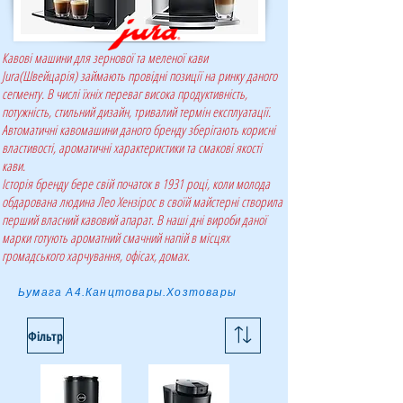
Кавові машини для зернової та меленої кави
Jura(Швейцарія) займають провідні позиції на ринку даного
сегменту. В числі їхніх переваг висока продуктивність,
потужність, стильний дизайн, тривалий термін експлуатації.
Автоматичні кавомашини даного бренду зберігають корисні
властивості, ароматичні характеристики та смакові якості
кави.
Історія бренду бере свій початок в 1931 році, коли молода
обдарована людина Лео Хензірос в своїй майстерні створила
перший власний кавовий апарат. В наші дні вироби даної
марки готують ароматний смачний напій в місцях
громадського харчування, офісах, домах.
Ьумага А4.Канцтовары.Хозтовары
Фільтр