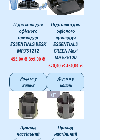
Підставка для
Підставка для
офісного
офісного
приладдя
приладдя
ESSENTIALS DESK
ESSENTIALS
MP.751212
GREEN Maxi
MP.575100
Звичайна ціна
За розпродажем
455,00 ₴
399,00 ₴
Звичайна ціна
За розпродажем
520,00 ₴
450,00 ₴
Додати у
Додати у
кошик
кошик
ХІТ
Прилад
Прилад
настільний
настільний