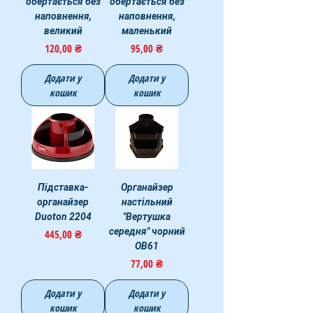
обертається без
обертається без
наповнення,
наповнення,
великий
маленький
Ціна
Ціна
120,00 ₴
95,00 ₴
Додати у
Додати у
кошик
кошик
Підставка-
Органайзер
органайзер
настільний
Duoton 2204
"Вертушка
середня" чорний
Ціна
445,00 ₴
OB61
Ціна
77,00 ₴
Додати у
Додати у
кошик
кошик