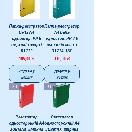
Папка-реєстратор
Папка-реєстратор
Delta А4
А4 Delta
одностор. PP 5
одностор. PP 7,5
cм, колір асорті
cм, колір асорті
D1713
D1714-16C
Ціна
Ціна
105,00 ₴
110,00 ₴
Додати у
Додати у
кошик
кошик
ХІТ
ХІТ
Реєстратор
Реєстратор
односторонній А4
односторонній А4
JOBMAX, ширина
JOBMAX, ширина