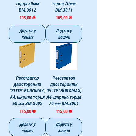
торца 50мм
торца 70мм
BM.3012
BM.3011
Ціна
Ціна
105,00 ₴
105,00 ₴
Додати у
Додати у
кошик
кошик
Реєстратор
Реєстратор
двосторонній
двосторонній
"ELITE" BUROMAX,
"ELITE" BUROMAX,
А4, ширина торця
А4, ширина торця
50 мм BM.3002
70 мм BM.3001
Ціна
Ціна
115,00 ₴
115,00 ₴
Додати у
Додати у
кошик
кошик