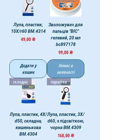
Лупа, пластик,
Зволожувач для
10X/r60 BM.4314
пальців "BIC"
гелевий, 20 мл
Ціна
49,00 ₴
bc897178
Ціна
99,00 ₴
Додати у
Немає в
кошик
наявності
складна
підсвітка
Лупа, пластик, 4X/
Лупа, пластик, 3X/
d50, складна,
d60, з підсвіткою,
кишенькова
чорна BM.4309
BM.4304
Ціна
168,00 ₴