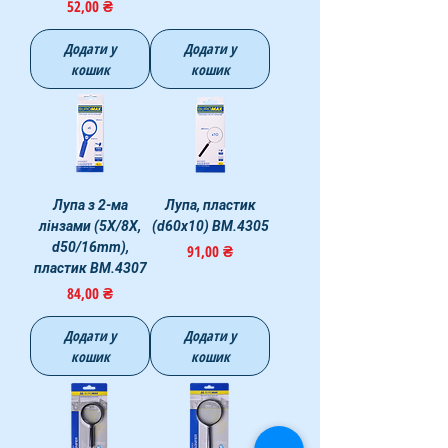
Ціна
52,00 ₴
Додати у
Додати у
кошик
кошик
Лупа з 2-ма
Лупа, пластик
лінзами (5X/8X,
(d60х10) BM.4305
d50/16mm),
Ціна
91,00 ₴
пластик BM.4307
Ціна
84,00 ₴
Додати у
Додати у
кошик
кошик