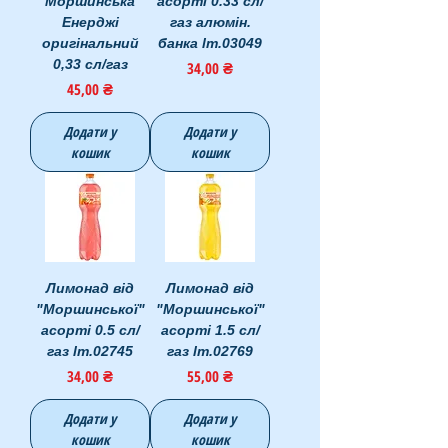
Моршинська
асорті 0.33 сл/
Енерджі
газ алюмін.
оригінальний
банка lm.03049
0,33 сл/газ
Ціна
34,00 ₴
Ціна
45,00 ₴
Додати у
Додати у
кошик
кошик
Лимонад від
Лимонад від
"Моршинської"
"Моршинської"
асорті 0.5 сл/
асорті 1.5 сл/
газ lm.02745
газ lm.02769
Ціна
Ціна
34,00 ₴
55,00 ₴
Додати у
Додати у
кошик
кошик