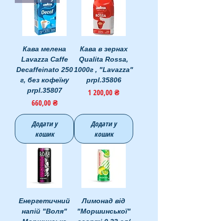
Кава мелена
Кава в зернах
Lavazza Caffe
Qualita Rossa,
Decaffeinato 250
1000г , "Lavazza"
г, без кофеїну
prpl.35806
prpl.35807
Ціна
1 200,00 ₴
Ціна
660,00 ₴
Додати у
Додати у
кошик
кошик
Енергетичний
Лимонад від
напій "Воля"
"Моршинської"