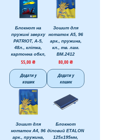
Блокнот на
Зошит для
пружині зверху
нотаток А5, 96
PATRIOT, А-5,
арк., пружина,
48л., клітка,
кл., тв. лам.
картонна обкл,
BM.2412
Ціна
Ціна
55,00 ₴
80,00 ₴
Додати у
Додати у
кошик
кошик
Зошит для
Блокнот
нотаток А4, 96
діловий ETALON
арк., пружина,
125x195мм,