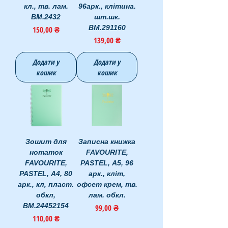
кл., тв. лам.
96арк., клітина.
BM.2432
шт.шк.
BM.291160
Ціна
150,00 ₴
Ціна
139,00 ₴
Додати у
Додати у
кошик
кошик
Зошит для
Записна книжка
нотаток
FAVOURITE,
FAVOURITE,
PASTEL, А5, 96
PASTEL, А4, 80
арк., кліт,
арк., кл, пласт.
офсет крем, тв.
обкл,
лам. обкл.
BM.24452154
Ціна
99,00 ₴
Ціна
110,00 ₴