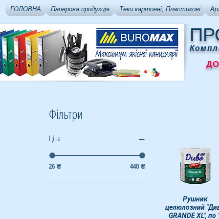
ГОЛОВНА
Паперова продукція
Теки картонні, Пластикові
Ар
ПР
Компл
ДОСТ
Фільтри
Ціна
26 ₴
440 ₴
Швидкий перегля
Рушник
целюлозний "Ди
GRANDE XL", по 