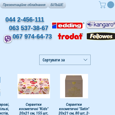
Презентаційне обладнання
БІЛЬШЕ
044 2-456-111
063 537-38-67
067 974-64-73
Сортувати за
рові,
егляд
Швидкий перегляд
Серветки
Швидкий перегляд
Серветки
гільзі,
косметичні "Kids"
косметичні "Satin"
истів,
20х21 см, 155 шт,
20х21 см, 80 шт, 2-