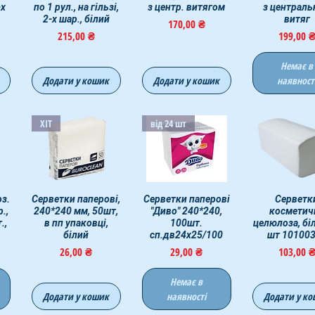
-х
по 1 рул., на гільзі,
з центр. витягом
з централ
2-х шар., білий
витяг
Ціна
170,00 ₴
Ціна
Ціна
215,00 ₴
199,00 
Немає в
Додати у кошик
Додати у кошик
наявност
ХІТ
від 24 шт
з.
д
Серветки паперові,
Швидкий перегляд
Серветки паперові
Швидкий перегляд
Швидкий пер
Серветк
.,
240*240 мм, 50шт,
"Диво" 240*240,
косметичн
.,
в пп упаковці,
100шт.
целюлоза, біл
0
білий
сп.дв24х25/100
шт 10100
Ціна
Ціна
Ціна
26,00 ₴
29,00 ₴
103,00 
Немає в
Додати у кошик
наявності
Додати у к