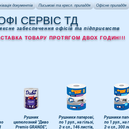
хівація документів
Письмові та кресл. приладдя
Офісне приладдя
ОФІ СЕРВІС ТД
ексне забеспечення офісів та підприємств
АВКА ТОВАРУ ПРОТЯГОМ ДВОХ ГОДИН!!!
д
Швидкий перегляд
Рушник
Рушники паперові,
Швидкий перегляд
Рушники папе
Швидкий пер
во
целюлозний "Диво
по 1 рул., на гільзі,
по 1 рул., на 
1
Premio GRANDE",
2-х сл., 146 листів,
2-х сл., 300 л