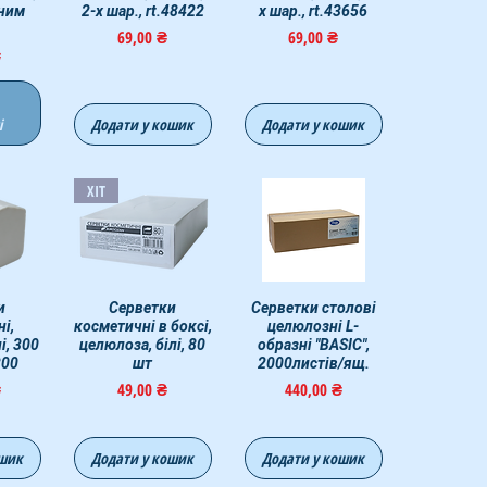
ьним
2-х шар., rt.48422
х шар., rt.43656
Ціна
Ціна
69,00 ₴
69,00 ₴
₴
і
Додати у кошик
Додати у кошик
ХІТ
егляд
и
Швидкий перегляд
Серветки
Серветки столові
Швидкий перегляд
і,
косметичні в боксі,
целюлозні L-
і, 300
целюлоза, білі, 80
образні "BASIC",
300
шт
2000листів/ящ.
Ціна
Ціна
₴
49,00 ₴
440,00 ₴
ошик
Додати у кошик
Додати у кошик