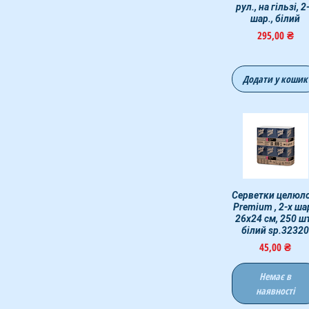
рул., на гільзі, 2
шар., білий
Ціна
295,00 ₴
Додати у кошик
Серветки целюло
Швидкий перегля
Premium , 2-х шар
26х24 см, 250 шт
білий sp.3232
Ціна
45,00 ₴
Немає в
наявності