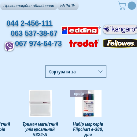
Презентаційне обладнання
БІЛЬШЕ
044 2-456-111
063 537-38-67
067 974-64-73
Сортувати за
профі
ітний
егляд
Тримач магнітний
Швидкий перегляд
Швидкий перегляд
Набір маркерів
рів
універсальний
Flipchart e-380,
9824-А
для