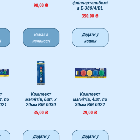
фліпчартальбомі
Ціна
90,00 ₴
в E-380/4/BL
Ціна
350,00 ₴
Немає в
Додати у
і
наявності
кошик
егляд
т
Швидкий перегляд
Комплект
Швидкий перегляд
Комплект
т. по
магнітів, 6шт. х
магнітів, 4шт. по
021
20мм BM.0030
30мм BM.0022
Ціна
Ціна
35,00 ₴
29,00 ₴
у
Додати у
Додати у