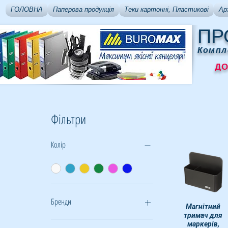
ГОЛОВНА
Паперова продукція
Теки картонні, Пластикові
Ар
ПР
Компл
ДОСТ
Фільтри
Колір
Бренди
Швидкий перегля
Магнітний
тримач для
Buromax
маркерів,