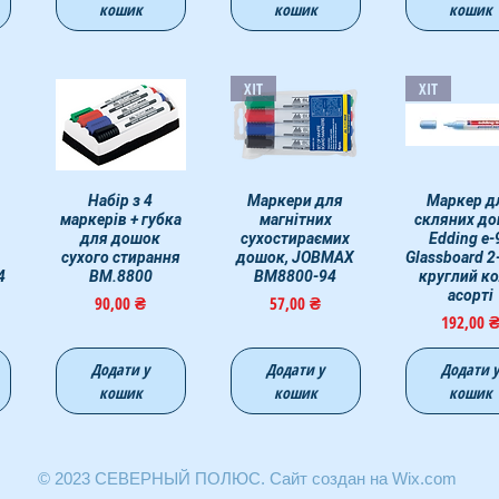
кошик
кошик
кошик
ХІТ
ХІТ
д
Швидкий перегляд
Набір з 4
Швидкий перегляд
Маркери для
Швидкий пер
Маркер д
маркерів + губка
магнітних
скляних д
для дошок
сухостираємих
Edding е-
сухого стирання
дошок, JOBMAX
Glassboard 2
4
BM.8800
BM8800-94
круглий ко
асорті
Ціна
Ціна
90,00 ₴
57,00 ₴
Ціна
192,00 
Додати у
Додати у
Додати 
кошик
кошик
кошик
© 2023 СЕВЕРНЫЙ ПОЛЮС. Сайт создан на Wix.com