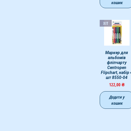
кошик
ХІТ
Швидкий перегля
Маркер для
альбомів
фліпчарту
Centropen
Flipchart, набір 
шт 8550-04
Ціна
122,00 ₴
Додати у
кошик