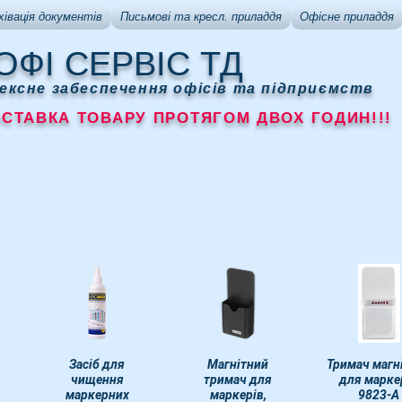
хівація документів
Письмові та кресл. приладдя
Офісне приладдя
ОФІ СЕРВІС ТД
ексне забеспечення офісів та підприємств
АВКА ТОВАРУ ПРОТЯГОМ ДВОХ ГОДИН!!!
д
Швидкий перегляд
Засіб для
Швидкий перегляд
Магнітний
Тримач магн
Швидкий пер
чищення
тримач для
для марке
маркерних
маркерів,
9823-А