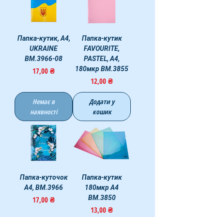
Папка-кутик, А4,
Папка-кутик
UKRAINE
FAVOURITE,
BM.3966-08
PASTEL, А4,
180мкр BM.3855
Ціна
17,00 ₴
Ціна
12,00 ₴
Немає в
Додати у
наявності
кошик
Папка-куточок
Папка-кутик
А4, BM.3966
180мкр А4
BM.3850
Ціна
17,00 ₴
Ціна
13,00 ₴