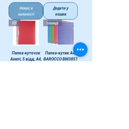
Немає в
Додати у
наявності
кошик
ХІТ
гламур
Папка-куточок
Папка-кутик А4,
Axent, 5 відд, А4,
BAROCCO BM3851
180мкм, колір
Ціна
14,00 ₴
асорті 1481
Ціна
25,00 ₴
Немає в
Додати у
наявності
кошик