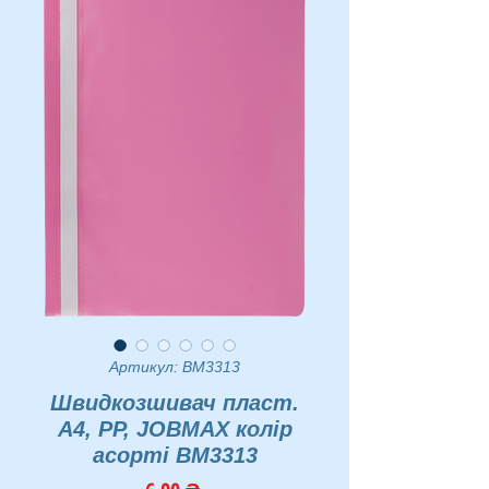
Артикул: BM3313
Швидкозшивач пласт.
А4, PP, JOBMAX колір
асорті BM3313