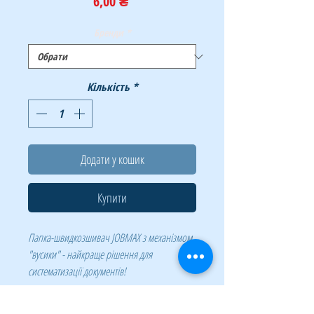
Ціна
6,00 ₴
Бренди
*
Кількість
*
Додати у кошик
Купити
Папка-швидкозшивач JOBMAX з механізмом
"вусики" - найкраще рішення для
систематизації документів!
За допомогою папок-швидкозшивачів