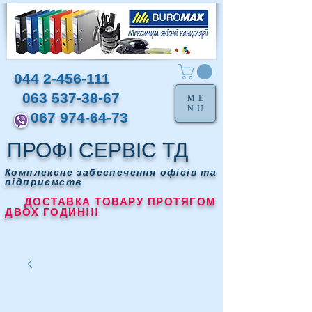
044 2-456-111
063 537-38-67
ME
NU
067 974-64-73
ПРОФІ СЕРВІС ТД
Комплексне забеспечення офісів та
підприємств
ДОСТАВКА ТОВАРУ ПРОТЯГОМ
ДВОХ ГОДИН!!!