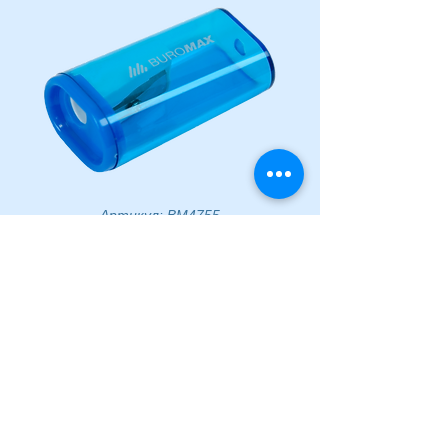
Артикул: BM4755
Чинка пластикова з
контейнером
Ціна
3,98 ₴
Немає в наявності