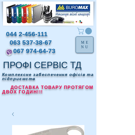
044 2-456-111
063 537-38-67
ME
NU
067 974-64-73
ПРОФІ СЕРВІС ТД
Комплексне забеспечення офісів та
підприємств
ДОСТАВКА ТОВАРУ ПРОТЯГОМ
ДВОХ ГОДИН!!!