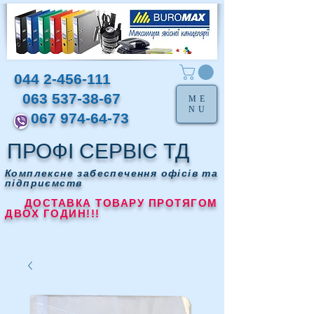
044 2-456-111
063 537-38-67
ME
NU
067 974-64-73
ПРОФІ СЕРВІС ТД
Комплексне забеспечення офісів та
підприємств
ДОСТАВКА ТОВАРУ ПРОТЯГОМ
ДВОХ ГОДИН!!!