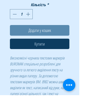
Кількість
*
Додати у кошик
Купити
Високоякісні чорнила текстових маркерів
BUROMAX спеціально розроблені для
зручного та легкого виділення тексту на
різних видах паперу. За допомогою
текстових маркерів
BM
. 8902
можна швидко
виділити як текст, написаний від руки, на
папері різної щільності, так і текст на
факсовому папері, а також текст,
надрукований за допомогою різних