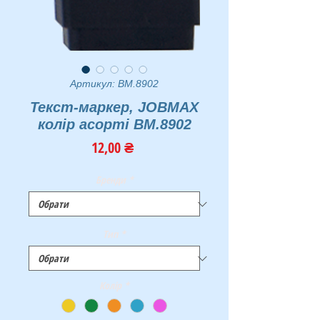
Артикул: BM.8902
Текст-маркер, JOBMAX
колір асорті BM.8902
Ціна
12,00 ₴
Бренди
*
Тип
*
Колір
*