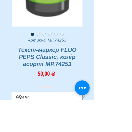
Артикул: MP.74253
Текст-маркер FLUO
PEPS Classic, колір
асорті MP.74253
Ціна
50,00 ₴
Бренди
*
Тип
*