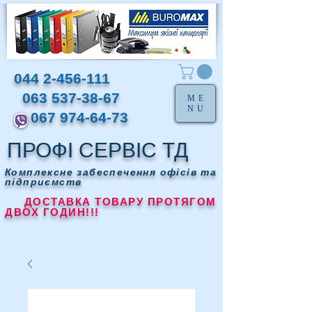
044 2-456-111
063 537-38-67
ME
NU
067 974-64-73
ПРОФІ СЕРВІС ТД
Комплексне забеспечення офісів та
підприємств
ДОСТАВКА ТОВАРУ ПРОТЯГОМ
ДВОХ ГОДИН!!!