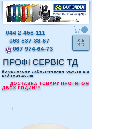
044 2-456-111
063 537-38-67
ME
NU
067 974-64-73
ПРОФІ СЕРВІС ТД
Комплексне забеспечення офісів та
підприємств
ДОСТАВКА ТОВАРУ ПРОТЯГОМ
ДВОХ ГОДИН!!!