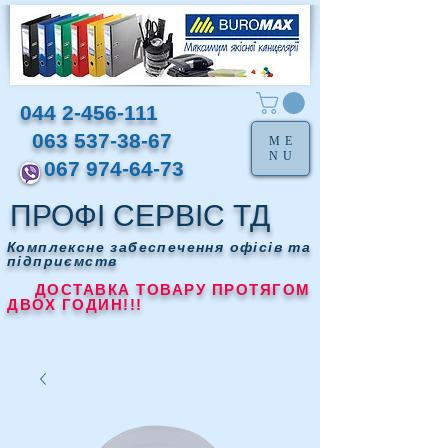
044 2-456-111
063 537-38-67
ME
NU
067 974-64-73
ПРОФІ СЕРВІС ТД
Комплексне забеспечення офісів та
підприємств
ДОСТАВКА ТОВАРУ ПРОТЯГОМ
ДВОХ ГОДИН!!!