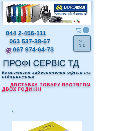
044 2-456-111
063 537-38-67
ME
NU
067 974-64-73
ПРОФІ СЕРВІС ТД
Комплексне забеспечення офісів та
підприємств
ДОСТАВКА ТОВАРУ ПРОТЯГОМ
ДВОХ ГОДИН!!!