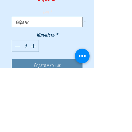
Тип
*
Кількість
*
Додати у кошик
Купити
Колір жовтий; розмір 15,5х15,5см: 100%
целюлоза, 3 шт / уп. Призначені для
вологого прибирання на всіх типах
поверхонь. Виготовлені з натурального
матеріалу: 100% целюлоза. Мають щільну