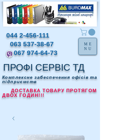
044 2-456-111
063 537-38-67
ME
NU
067 974-64-73
ПРОФІ СЕРВІС ТД
Комплексне забеспечення офісів та
підприємств
ДОСТАВКА ТОВАРУ ПРОТЯГОМ
ДВОХ ГОДИН!!!