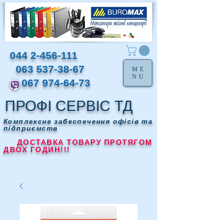
044 2-456-111
063 537-38-67
ME
NU
067 974-64-73
ПРОФІ СЕРВІС ТД
Комплексне забеспечення офісів та
підприємств
ДОСТАВКА ТОВАРУ ПРОТЯГОМ
ДВОХ ГОДИН!!!