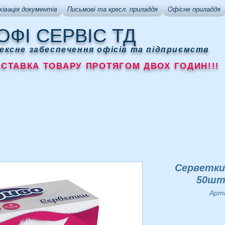
хівація документів
Письмові та кресл. приладдя
Офісне приладдя
ОФІ СЕРВІС ТД
ексне забеспечення офісів та підприємств
АВКА ТОВАРУ ПРОТЯГОМ ДВОХ ГОДИН!!!
Серветки 
50шт.
Арти