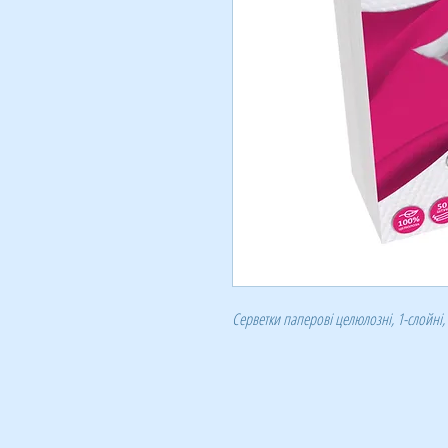
Серветки паперові целюлозні, 1-слойні, 2