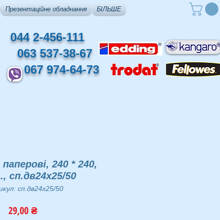
Презентаційне обладнання
БІЛЬШЕ
044 2-456-111
063 537-38-67
067 974-64-73
паперові, 240 * 240,
, сп.дв24х25/50
кул: сп.дв24х25/50
Ціна
29,00 ₴