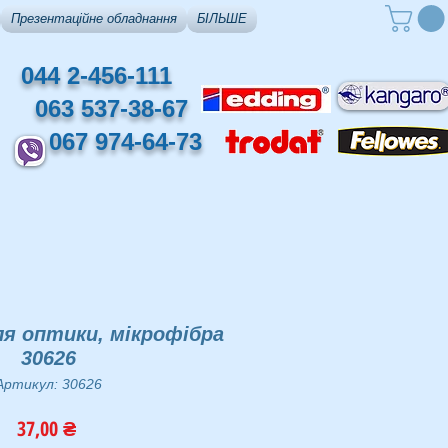
Презентаційне обладнання
БІЛЬШЕ
044 2-456-111
063 537-38-67
067 974-64-73
я оптики, мікрофібра
30626
Артикул: 30626
Ціна
37,00 ₴