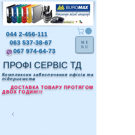
044 2-456-111
063 537-38-67
ME
NU
067 974-64-73
ПРОФІ СЕРВІС ТД
Комплексне забеспечення офісів та
підприємств
ДОСТАВКА ТОВАРУ ПРОТЯГОМ
ДВОХ ГОДИН!!!