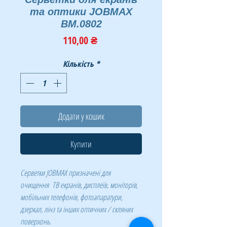
та оптики JOBMAX
BM.0802
Ціна
110,00 ₴
Кількість
*
Додати у кошик
Купити
Серветки JOBMAX призначені для
очищення ТВ екранів, дисплеїв, моніторів,
мобільних телефонів, фотоапаратури,
дзеркал, лінз та інших оптичних / скляних
поверхонь.