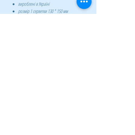
вироблені в Україні
розмір 1 серветки 130 * 150 мм
вологі - просочені спеціальною
композицією для очищення, яка не
містить спирт та триклозан
легко видаляють пил, відбитки пальців та
інші забруднення
антистатичний ефект, що запобігає
швидкому осіданню та накопиченню
пилу та бруду на поверхні та забезпечує
високу чіткість та якість зображення
екологічність - виготовлені з
біорозкладаного матеріалу на основі
крепованого паперу (не містить на не
залишає ворсинок на поверхні, що
очищується)
по 100 шт. в пластиковій тубі
запасний блок (ВМ.0802-01)
ВАЖЛИВО: перед очищенням обраної