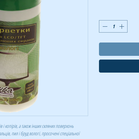
ів і копірів, а також інших скляних поверхонь
льців, пил і бруд вологі, просочені спеціальної