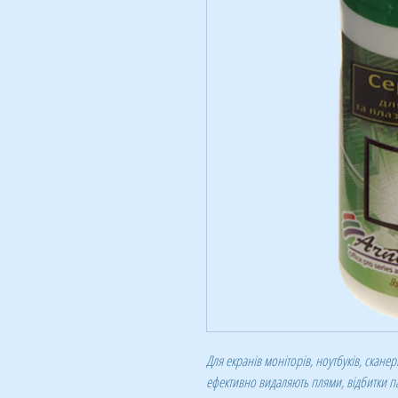
Для екранів моніторів, ноутбуків, сканер
ефективно видаляють плями, відбитки па