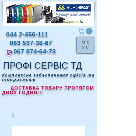
044 2-456-111
063 537-38-67
ME
NU
067 974-64-73
ПРОФІ СЕРВІС ТД
Комплексне забеспечення офісів та
підприємств
ДОСТАВКА ТОВАРУ ПРОТЯГОМ
ДВОХ ГОДИН!!!