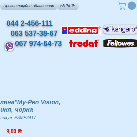
Презентаційне обладнання
БІЛЬШЕ
044 2-456-111
063 537-38-67
067 974-64-73
ляна"My-Pen Vision,
синя, чорна
тикул: PSMP3417
Ціна
9,00 ₴