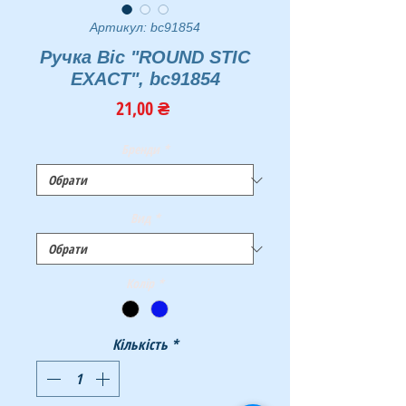
Артикул: bc91854
Ручка Віс "ROUND STIC
EXACT", bc91854
Ціна
21,00 ₴
Бренди
*
Вид
*
Колір
*
Кількість
*