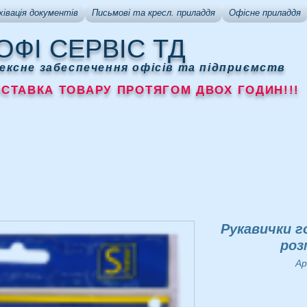
хівація документів
Письмові та кресл. приладдя
Офісне приладдя
ОФІ СЕРВІС ТД
ексне забеспечення офісів та підприємств
АВКА ТОВАРУ ПРОТЯГОМ ДВОХ ГОДИН!!!
Рукавички г
розм
Ар