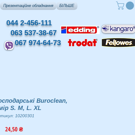
Презентаційне обладнання
БІЛЬШЕ
044 2-456-111
063 537-38-67
067 974-64-73
осподарські Buroclean,
ір S. M, L. XL
тикул: 10200301
Ціна
24,50 ₴