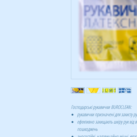
Господарські рукавички
BUROCLEAN
:
рукавички призначені для захисту ру
ефективно захищають шкіру рук від в
пошкоджень
зносостійкі, надзвичайно міцні, елас