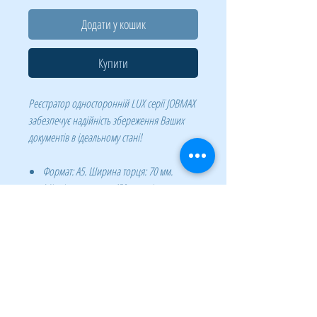
Додати у кошик
Купити
Реєстратор односторонній LUX серії JOBMAX
забезпечує надійність збереження Ваших
документів в ідеальному стані!
Формат: А5. Ширина торця: 70 мм.
Місткість папки до 450 аркушів.
Виготовлений з високоякісного картону
товщиною 2 мм.
Зовні обтягнутий кольоровою
поліпропіленовою плівкою, яка захищає
від вологи і механічних пошкоджень,
збільшує термін експлуатації. Всередині -
високоякісний папір з принтом.