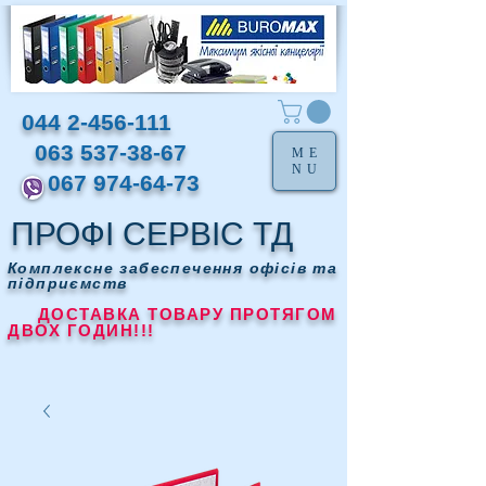
044 2-456-111
063 537-38-67
ME
NU
067 974-64-73
ПРОФІ СЕРВІС ТД
Комплексне забеспечення офісів та
підприємств
ДОСТАВКА ТОВАРУ ПРОТЯГОМ
ДВОХ ГОДИН!!!