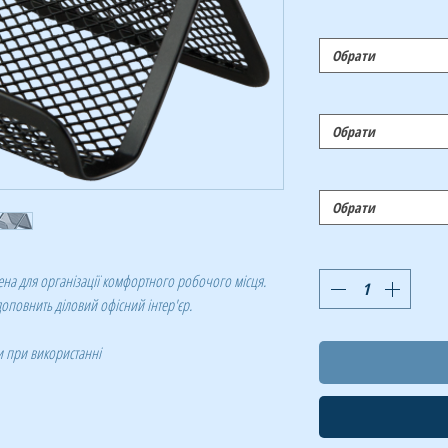
Обрати
Обрати
Обрати
ена для організації комфортного робочого місця.
доповнить діловий офісний інтер'єр.
и при використанні