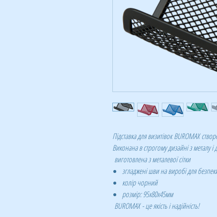
Підставка для визитівок BUROMAX створ
Виконана в строгому дизайні з металу і 
виготовлена з металевої сітки
згладжені шви на виробі для безпек
колір чорний
розмір: 95x80x45мм
BUROMAX
- це якість і надійність!