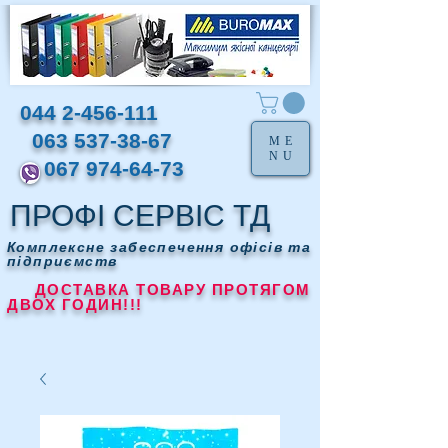
044 2-456-111
063 537-38-67
ME
NU
067 974-64-73
ПРОФІ СЕРВІС ТД
Комплексне забеспечення офісів та
підприємств
ДОСТАВКА ТОВАРУ ПРОТЯГОМ
ДВОХ ГОДИН!!!