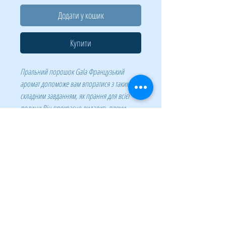
Додати у кошик
Купити
Пральний порошок Gala Французький
аромат допоможе вам впоратися з таким
складним завданням, як прання для всієї
родини.Він прекрасно видалить плями,
додасть свіжість вашим речам, а коштує
недорого! Чистота, свіжість, аромат - без
зайвих витрат! Завдяки Gala більше немає
необхідності витрачати зайві гроші, щоб
Ваші речі були чистими і свіжими!
Завдяки спеціальній технології Аква-
пудра порошок повністю розчиняється у
воді, не залишаючи розводів на одязі
Показує високу ефективність прання в