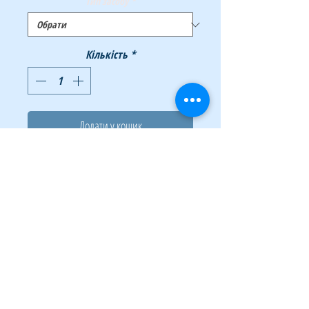
Тип засобу
*
Кількість
*
Додати у кошик
Купити
Порошок для чищення з ароматом лимону.
Завдяки поліпшеній формулі, новий засіб
легко і швидко очищує посуд, кухонні плити,
кахель, сантехніку. Порошок добре піниться
та легко розподіляється по поверхні, що
підлягає обробці. Спеціальні компоненти,
які проникають в структуру поверхні,