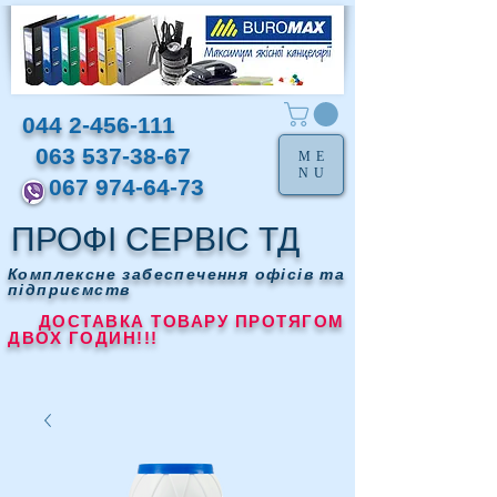
044 2-456-111
063 537-38-67
ME
NU
067 974-64-73
ПРОФІ СЕРВІС ТД
Комплексне забеспечення офісів та
підприємств
ДОСТАВКА ТОВАРУ ПРОТЯГОМ
ДВОХ ГОДИН!!!