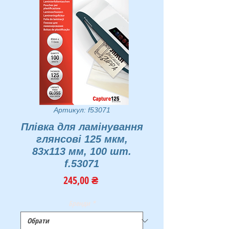
Артикул: f53071
Плівка для ламінування
глянсові 125 мкм,
83x113 мм, 100 шт.
f.53071
Ціна
245,00 ₴
Бренди
*