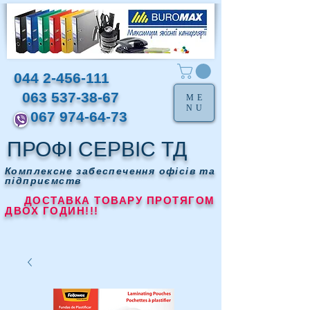
044 2-456-111
063 537-38-67
ME
NU
067 974-64-73
ПРОФІ СЕРВІС ТД
Комплексне забеспечення офісів та
підприємств
ДОСТАВКА ТОВАРУ ПРОТЯГОМ
ДВОХ ГОДИН!!!