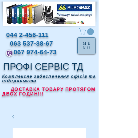
044 2-456-111
063 537-38-67
ME
NU
067 974-64-73
ПРОФІ СЕРВІС ТД
Комплексне забеспечення офісів та
підприємств
ДОСТАВКА ТОВАРУ ПРОТЯГОМ
ДВОХ ГОДИН!!!