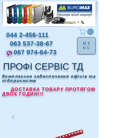
044 2-456-111
063 537-38-67
ME
NU
067 974-64-73
ПРОФІ СЕРВІС ТД
Комплексне забеспечення офісів та
підприємств
ДОСТАВКА ТОВАРУ ПРОТЯГОМ
ДВОХ ГОДИН!!!