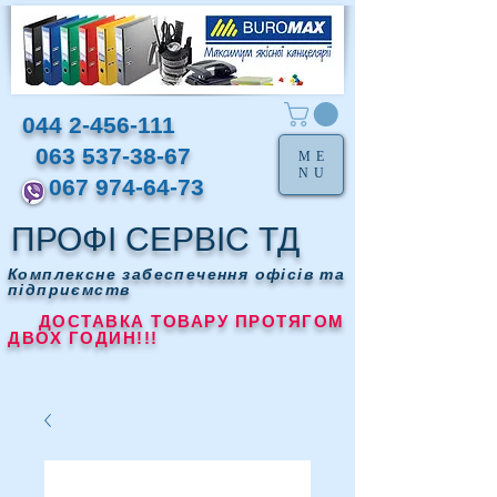
044 2-456-111
063 537-38-67
ME
NU
067 974-64-73
ПРОФІ СЕРВІС ТД
Комплексне забеспечення офісів та
підприємств
ДОСТАВКА ТОВАРУ ПРОТЯГОМ
ДВОХ ГОДИН!!!