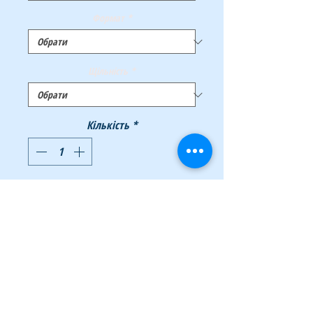
Формат
*
Щільність
*
Кількість
*
Додати у кошик
Купити
Папір офісний В класу для повноколірного
друку. Відтворює чіткі лінії, живі фарби та
яскраві зображення. Гладкість і структура