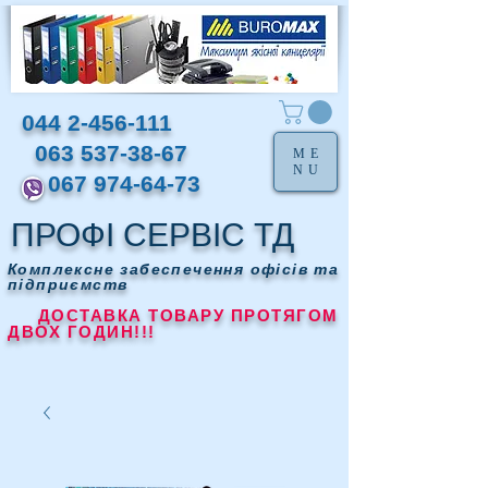
044 2-456-111
063 537-38-67
ME
NU
067 974-64-73
ПРОФІ СЕРВІС ТД
Комплексне забеспечення офісів та
підприємств
ДОСТАВКА ТОВАРУ ПРОТЯГОМ
ДВОХ ГОДИН!!!