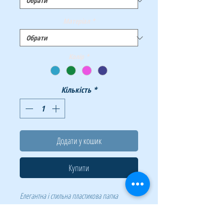
Матеріал
*
Колір
*
Кількість
*
Додати у кошик
Купити
Елегантна і стильна пластикова папка
BAROCCO на гумках ідеально підходить для
запобігання застрягання і забруднення