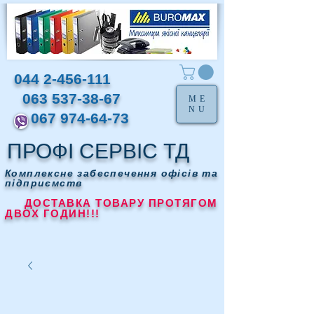
044 2-456-111
063 537-38-67
ME
NU
067 974-64-73
ПРОФІ СЕРВІС ТД
Комплексне забеспечення офісів та
підприємств
ДОСТАВКА ТОВАРУ ПРОТЯГОМ
ДВОХ ГОДИН!!!