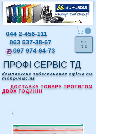
044 2-456-111
063 537-38-67
ME
NU
067 974-64-73
ПРОФІ СЕРВІС ТД
Комплексне забеспечення офісів та
підприємств
ДОСТАВКА ТОВАРУ ПРОТЯГОМ
ДВОХ ГОДИН!!!