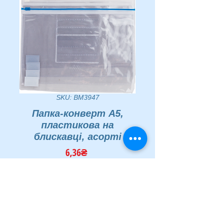
SKU: BM3947
Папка-конверт А5,
пластикова на
блискавці, асорті
Price
6,36₴
Quantity
*