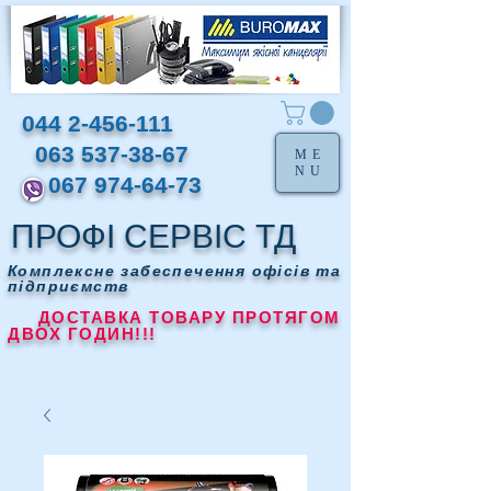
044 2-456-111
063 537-38-67
ME
NU
067 974-64-73
ПРОФІ СЕРВІС ТД
Комплексне забеспечення офісів та
підприємств
ДОСТАВКА ТОВАРУ ПРОТЯГОМ
ДВОХ ГОДИН!!!