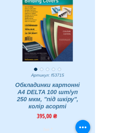
Артикул: f53715
Обкладинки картонні
А4 DELTA 100 шт/уп
250 мкм, "під шкіру",
колір асорті
Ціна
395,00 ₴
Тип
*