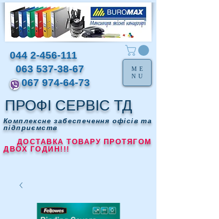
044 2-456-111
063 537-38-67
ME
NU
067 974-64-73
ПРОФІ СЕРВІС ТД
Комплексне забеспечення офісів та
підприємств
ДОСТАВКА ТОВАРУ ПРОТЯГОМ
ДВОХ ГОДИН!!!