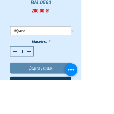
BM.0560
Ціна
200,00 ₴
Тип
*
Кількість
*
Додати у кошик
Купити
Обкладинки для палітурки від BUROMAX - це
професійне оформлення документів!
Забезпечує зручність зберігання і простоту