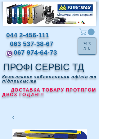
044 2-456-111
063 537-38-67
ME
NU
067 974-64-73
ПРОФІ СЕРВІС ТД
Комплексне забеспечення офісів та
підприємств
ДОСТАВКА ТОВАРУ ПРОТЯГОМ
ДВОХ ГОДИН!!!