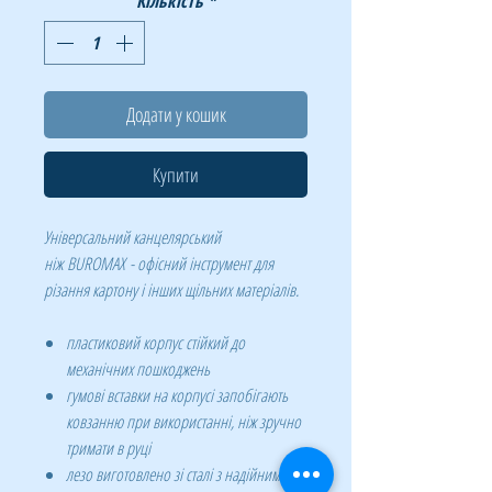
Кількість
*
Додати у кошик
Купити
Універсальний канцелярський
ніж BUROMAX - офісний інструмент для
різання картону і інших щільних матеріалів.
пластиковий корпус стійкий до
механічних пошкоджень
гумові вставки на корпусі запобігають
ковзанню при використанні, ніж зручно
тримати в руці
лезо виготовлено зі сталі з надійним