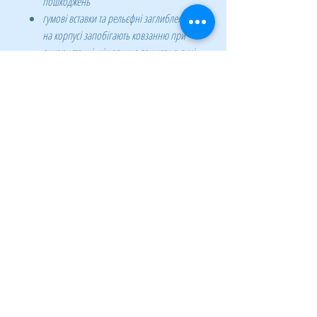
пошкоджень
гумові вставки та рельєфні заглиблення
на корпусі запобігають ковзанню при
використанні, ніж зручно тримати в руці
лезо виготовлено зі сталі з надійним
механізмом фіксації, що забезпечує
нерухомість леза під час роботи
спеціальний отвір для можливості
повісити ніж на дошку з інструментами
або на робочу форму по час
будівельних робіт
наявність металевої направляючої -
додаткова стійкість леза і точний хід леза
навіть при роботі з твердими
поверхнями
ніж оснащений знімною заглушкою з
рискою для легкості облому сегмента
леза на рукоятці
блістерна упаковка