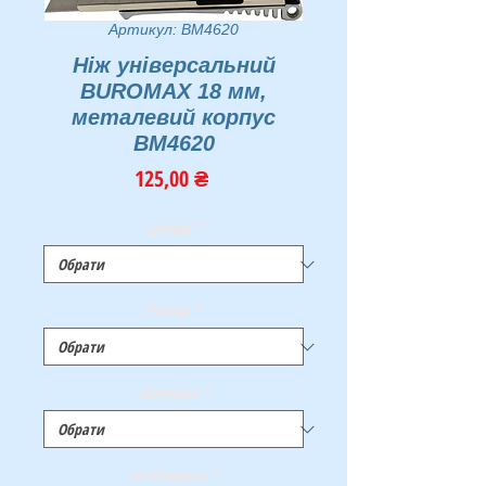
Артикул: BM4620
Ніж універсальний
BUROMAX 18 мм,
металевий корпус
BM4620
Ціна
125,00 ₴
Бренди
*
Розмір
*
Матеріал
*
Особливості
*