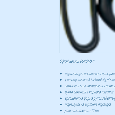
Офісні ножиці BUROMAX:
підходять для різання паперу, картон
у ножиць плавний і м'який хід різан
закруглені леза виготовлені з нержав
ручки виконані з чорного пластика
ергономічна форма ручок забезпечу
індивідуальна картонна підкладка
довжина ножиць: 210 мм