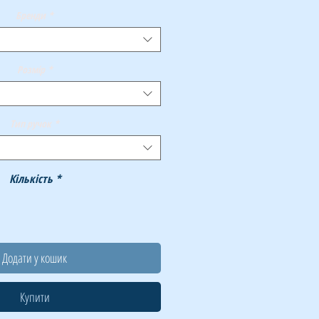
Бренди
*
Розмір
*
Тип ручок
*
Кількість
*
Додати у кошик
Купити