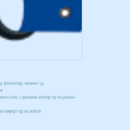
у, фотопаперу, тканини і т.д.
ня
іючої сталі, і гарантують безпеку під час різання
є комфорт під час роботи