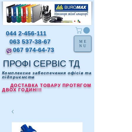
044 2-456-111
063 537-38-67
ME
NU
067 974-64-73
ПРОФІ СЕРВІС ТД
Комплексне забеспечення офісів та
підприємств
ДОСТАВКА ТОВАРУ ПРОТЯГОМ
ДВОХ ГОДИН!!!