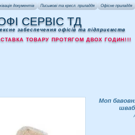
хівація документів
Письмові та кресл. приладдя
Офісне приладдя
ОФІ СЕРВІС ТД
ексне забеспечення офісів та підприємств
АВКА ТОВАРУ ПРОТЯГОМ ДВОХ ГОДИН!!!
Моп бавовн
шваб